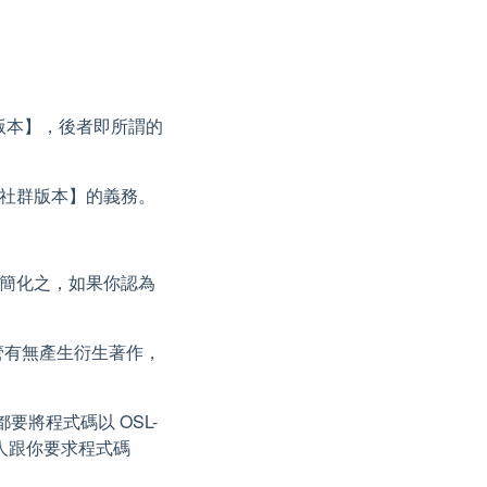
群版本】，後者即所謂的
循【社群版本】的義務。
 3.0)。簡化之，如果你認為
管有無產生衍生著作，
。
要將程式碼以 OSL-
有人跟你要求程式碼