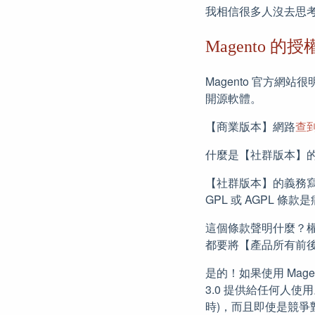
我相信很多人沒去思
Magento 的
Magento 官方
開源軟體。
【商業版本】網路
查
什麼是【社群版本】
【社群版本】的義務
GPL 或 AGPL 條款
這個條款聲明什麼？
都要將【產品所有前後相
是的！如果使用 Mag
3.0 提供給任何人使
時)，而且即使是競