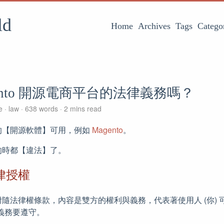
ld
Home
Archives
Tags
Catego
ento 開源電商平台的法律義務嗎？
ce
law
638 words
2 mins read
的【開源軟體】可用，例如
Magento
。
的時都【違法】了。
律授權
隨法律權條款，內容是雙方的權利與義務，代表著使用人 (你) 可
義務要遵守。