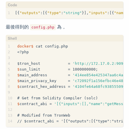
1
[{
"outputs"
:[{
"type"
:
"string"
}],
"inputs"
:[{
"name"
最後得到的
為，
config.php
1
docker$
 cat config.php
2
<?php
3
4
$
tron_host            = 
'http://172.17.0.2:9090'
5
$
sun_limit            = 1000000000;
6
$
main_address         = 
'414ee854e425347aa6c4a31
7
$
main_privacy_key     = 
'c72092f1a156efbc46e4868
8
$
contract_hex_address = 
'4104fe64a68fc938555092d
9
10
#
 Get from Solidity Compiler (solc)
11
$
contract_abi = 
'[{"inputs":[],"name":"getMessag
12
13
#
 Modified from TronWeb
14
// $contract_abi = '[{"outputs":[{"type":"string