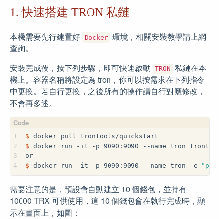
1. 快速搭建 TRON 私鏈
本機需要先行建置好
環境，相關安裝教學請上網
Docker
查詢。
安裝完成後，按下列步驟，即可快速啟動
私鏈在本
TRON
機上。容器名稱將設定為 tron，你可以按需求在下列指令
中更換。若自行更換，之後所有的操作請自行對應修改，
不會再多述。
1
$
 docker pull trontools/quickstart
2
$
 docker run -it -p 9090:9090 --name tron trontoo
3
or
4
$
 docker run -it -p 9090:9090 --name tron -e 
"pre
需要注意的是，預設會自動建立 10 個錢包，並持有
10000 TRX 可供使用，這 10 個錢包會在執行完成時，顯
示在畫面上，如圖：