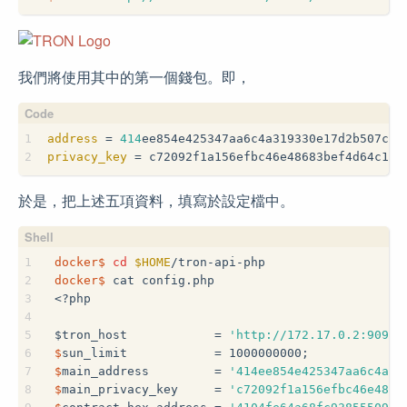
我們將使用其中的第一個錢包。即，
1
address
 = 
414
ee854e425347aa6c4a319330e17d2b507cdc
2
privacy_key
 = c72092f1a156efbc46e48683bef4d64c100
於是，把上述五項資料，填寫於設定檔中。
1
docker$
cd
$HOME
/tron-api-php
2
docker$
 cat config.php
3
<?php
4
5
$
tron_host            = 
'http://172.17.0.2:9090'
6
$
sun_limit            = 1000000000;
7
$
main_address         = 
'414ee854e425347aa6c4a31
8
$
main_privacy_key     = 
'c72092f1a156efbc46e4868