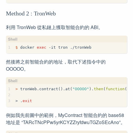
Method 2 : TronWeb
利用 TronWeb 從私鏈上獲取智能合約的 ABI。
1
$
 docker 
exec
 -it tron ./tronWeb
然後將之前智能合約的地址，取代下述指令中的
OOOOO。
1
>
 tronWeb.contract().at(
"OOOOO"
).
then
(
function
(v)
2
3
>
 .
exit
例如我先前圖中的範例，MyContract 智能合約的 base58
地址是 “TARcTNcPPw5yrKCYZZryfdwuTGZoSEcAno”。