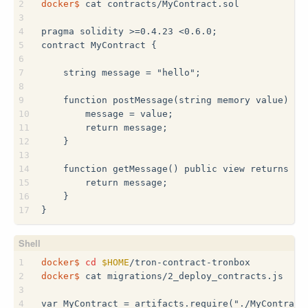
2
docker$
 cat contracts/MyContract.sol
3
4
pragma solidity >=0.4.23 <0.6.0;
5
contract MyContract {
6
7
    string message = "hello";
8
9
    function postMessage(string memory value) pu
10
        message = value;
11
        return message;
12
    }
13
14
    function getMessage() public view returns (s
15
        return message;
16
    }
17
}
1
docker$
cd
$HOME
/tron-contract-tronbox
2
docker$
 cat migrations/2_deploy_contracts.js
3
4
var MyContract = artifacts.require("./MyContract