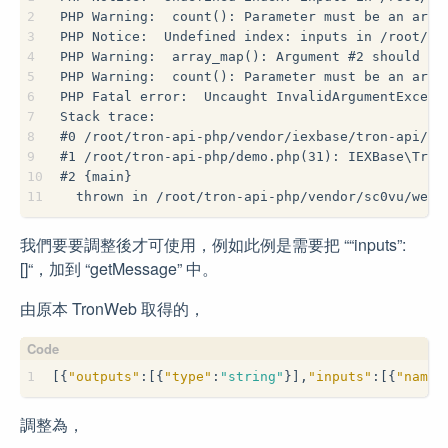
2
PHP Warning:  count(): Parameter must be an arra
3
PHP Notice:  Undefined index: inputs in /root/tr
4
PHP Warning:  array_map(): Argument #2 should be
5
PHP Warning:  count(): Parameter must be an arra
6
PHP Fatal error:  Uncaught InvalidArgumentExcept
7
Stack trace:
8
#0 /root/tron-api-php/vendor/iexbase/tron-api/sr
9
#1 /root/tron-api-php/demo.php(31): IEXBase\Tron
10
#2 {main}
11
  thrown in /root/tron-api-php/vendor/sc0vu/web3
我們要要調整後才可使用，例如此例是需要把 ““inputs”:
[]“，加到 “getMessage” 中。
由原本 TronWeb 取得的，
1
[{
"outputs"
:[{
"type"
:
"string"
}],
"inputs"
:[{
"name"
調整為，