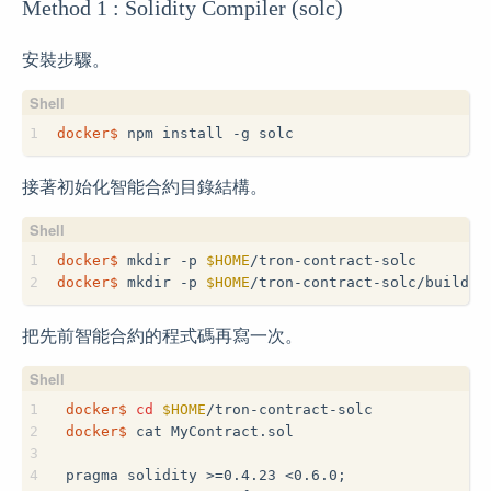
Method 1 : Solidity Compiler (solc)
安裝步驟。
1
docker$
 npm install -g solc
接著初始化智能合約目錄結構。
1
docker$
 mkdir -p 
$HOME
/tron-contract-solc
2
docker$
 mkdir -p 
$HOME
/tron-contract-solc/build
把先前智能合約的程式碼再寫一次。
1
docker$
cd
$HOME
/tron-contract-solc
2
docker$
 cat MyContract.sol
3
4
pragma solidity >=0.4.23 <0.6.0;