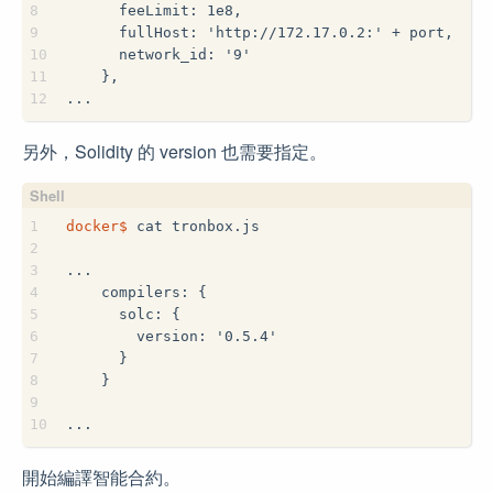
8
      feeLimit: 1e8,
9
      fullHost: 'http://172.17.0.2:' + port,
10
      network_id: '9'
11
    },
12
...
另外，Solidity 的 version 也需要指定。
1
docker$
 cat tronbox.js
2
3
...
4
    compilers: {
5
      solc: {
6
        version: '0.5.4'
7
      }
8
    }
9
10
...
開始編譯智能合約。