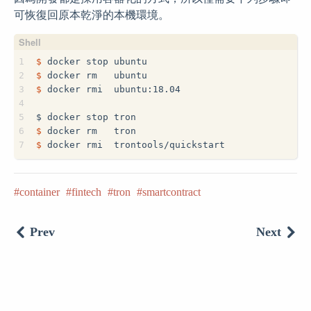
可恢復回原本乾淨的本機環境。
1
$
 docker stop ubuntu
2
$
 docker rm   ubuntu
3
$
 docker rmi  ubuntu:18.04
4
5
$
 docker stop tron
6
$
 docker rm   tron
7
$
 docker rmi  trontools/quickstart
container
fintech
tron
smartcontract
Prev
Next