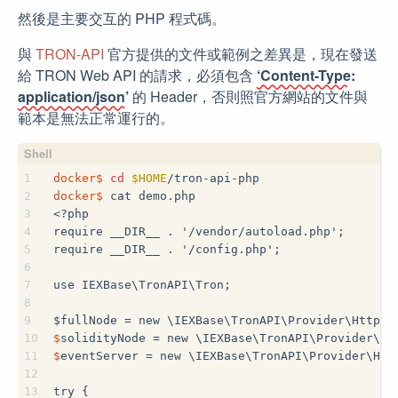
然後是主要交互的 PHP 程式碼。
與
TRON-API
官方提供的文件或範例之差異是，現在發送
給 TRON Web API 的請求，必須包含
‘Content-Type:
application/json’
的 Header，否則照官方網站的文件與
範本是無法正常運行的。
1
docker$
cd
$HOME
/tron-api-php
2
docker$
 cat demo.php
3
<?php
4
require __DIR__ . '/vendor/autoload.php';
5
require __DIR__ . '/config.php';
6
7
use IEXBase\TronAPI\Tron;
8
9
$
fullNode = new \IEXBase\TronAPI\Provider\HttpPr
10
$
solidityNode = new \IEXBase\TronAPI\Provider\Ht
11
$
eventServer = new \IEXBase\TronAPI\Provider\Htt
12
13
try {