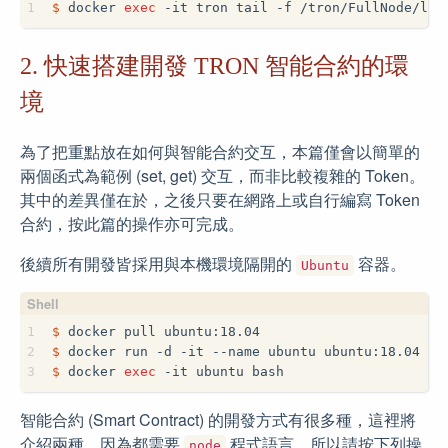
1
$
 docker 
exec
 -it tron tail -f /tron/FullNode/log
2. 快速搭建開發 TRON 智能合約的環
境
為了把重點放在如何與智能合約交互，本篇僅會以簡單的
兩個函式為範例 (set, get) 交互，而非比較複雜的 Token。
其中的差異僅在於，之後只要在網路上或自行編寫 Token
合約，按此篇的操作亦可完成。
後續所有開發皆採用與本機環境隔開的
容器。
Ubuntu
1
$
 docker pull ubuntu:18.04
2
$
 docker run -d -it --name ubuntu ubuntu:18.04
3
$
 docker 
exec
 -it ubuntu bash
智能合約 (Smart Contract) 的開發方式有很多種，這裡將
介紹兩種。因為都需要
程式語言，所以請按下列操
node