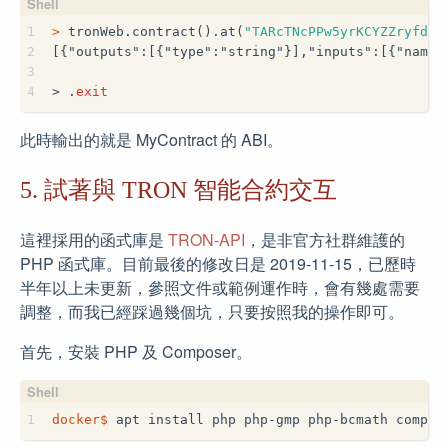
1
>
 tronWeb.contract().at(
"TARcTNcPPw5yrKCYZZryfdwu
2
[{"outputs":[{"type":"string"}],"inputs":[{"name"
3
4
>
 .
exit
此時輸出的就是 MyContract 的 ABI。
5. 試著與 TRON 智能合約交互
這裡採用的函式庫是
TRON-API
，是非官方社群維護的
PHP 函式庫。目前最後的修改日是 2019-11-15，已歷時
半年以上未更新，參照文件或範例運作時，會有幾處需要
調整，而我已經踩過幾個坑，只要按照我的操作即可。
首先，安裝 PHP 及 Composer。
1
docker$
 apt install php php-gmp php-bcmath compos