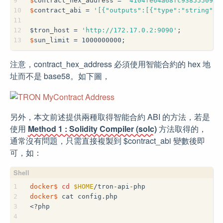
9
$
contract_hex_address = 
'4104fe64a68fc938555092d
10
$
contract_abi = 
'[{"outputs":[{"type":"string"}]
11
12
$
tron_host = 
'http://172.17.0.2:9090'
;
13
$
sun_limit = 1000000000;
注意，contract_hex_address 必須使用智能合約的 hex 地
址而不是 base58。如下圖，
另外，本文前述提供兩種取得智能合約 ABI 的方法，若是
使用
Method 1 : Solidity Compiler (solc)
方法取得的，
通常沒有問題，只需直接複製到 $contract_abi 變數後即
可，如：
1
docker$
cd
$HOME
/tron-api-php
2
docker$
 cat config.php
3
<?php
4