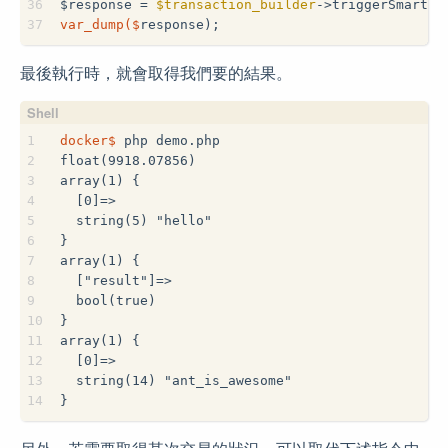
36
$
response = 
$transaction_builder
->triggerSmartCo
37
var_dump($
response);
最後執行時，就會取得我們要的結果。
1
docker$
 php demo.php
2
float(9918.07856)
3
array(1) {
4
  [0]=>
5
  string(5) "hello"
6
}
7
array(1) {
8
  ["result"]=>
9
  bool(true)
10
}
11
array(1) {
12
  [0]=>
13
  string(14) "ant_is_awesome"
14
}