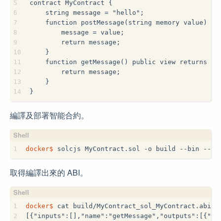
5
contract MyContract {
6
    string message = "hello";
7
    function postMessage(string memory value) pu
8
        message = value;
9
        return message;
10
    }
11
    function getMessage() public view returns (s
12
        return message;
13
    }
14
}
編譯及部署智能合約。
1
docker$
 solcjs MyContract.sol -o build --bin --ab
取得編譯出來的 ABI。
1
docker$
 cat build/MyContract_sol_MyContract.abi
2
[{"inputs":[],"name":"getMessage","outputs":[{"in