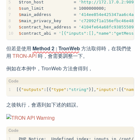
5
$
tron_host            = 
'http://172.17.0.2:9090'
6
$
sun_limit            = 1000000000;
7
$
main_address         = 
'414ee854e425347aa6c4a31
8
$
main_privacy_key     = 
'c72092f1a156efbc46e4868
9
$
contract_hex_address = 
'4104fe64a68fc938555092d
10
$
contract_abi = 
'[{"inputs":[],"name":"getMessag
但若是使用
Method 2 : TronWeb
方法取得時，在我們使
用
TRON-API
時，會需要調整一下。
例如在本例中，TronWeb 方法會得到，
1
[{
"outputs"
:[{
"type"
:
"string"
}],
"inputs"
:[{
"name"
之後執行，會遇到如下述的錯誤。
1
PHP Notice:  Undefined index: inputs in /root/tr