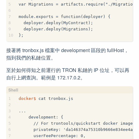
5
var Migrations = artifacts.require("./Migrations
6
7
module.exports = function(deployer) {
8
  deployer.deploy(MyContract);
9
  deployer.deploy(Migrations);
10
};
接著將 tronbox.js 檔案中 development 區段的 fullHost，
指到我們的私鏈位置。
至於如何得知之前運行的 TRON 私鏈的 IP 位址，可以再
自行上網查詢。範例是 172.17.0.2。
1
docker$
 cat tronbox.js
2
3
...
4
    development: {
5
      // For trontools/quickstart docker image
6
      privateKey: 'da146374a75310b9666e834ee4ad0
7
      userFeePercentage: 0,