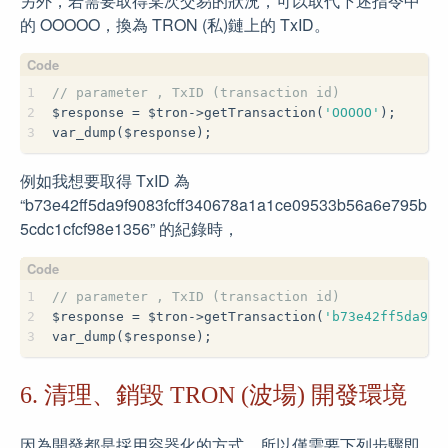
另外，若需要取得某次交易的狀況，可以取代下述指令中
的 OOOOO，換為 TRON (私)鏈上的 TxID。
1
// parameter , TxID (transaction id)
2
$response = $tron->getTransaction(
'OOOOO'
);
3
var_dump($response);
例如我想要取得 TxID 為
“b73e42ff5da9f9083fcff340678a1a1ce09533b56a6e795b
5cdc1cfcf98e1356” 的紀錄時，
1
// parameter , TxID (transaction id)
2
$response = $tron->getTransaction(
'b73e42ff5da9f9
3
var_dump($response);
6. 清理、銷毀 TRON (波場) 開發環境
因為開發都是採用容器化的方式，所以僅需要下列步驟即