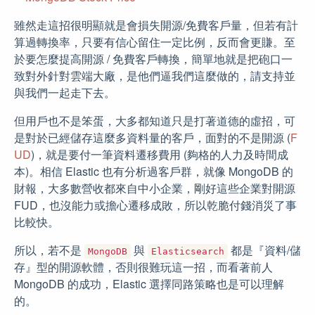
雖然走這招很明顯就是會損失開源/免費客戶量，但若有計
算過轉換率，只要有信心留住一定比例，反而會更賺。至
於要怎麼提高開源 / 免費客戶轉換，簡單地就是把砲口一
致對外針對雲端大廠，是他們逼我們這麼做的，請支持並
與我們一起走下去。
但用戶也不是笨蛋，大多都知道只是打著道德的虛招，可
是對於已經儲存這麼多資料量的客戶，面對的不是開源 (
F
UD
)，就是要付一筆資料遷移費用 (夠格的人力及時間成
本)。相信 Elastic 也有分析過客戶群，就像 MongoDB 的
財報，大多數營收都來自中小企業，剛好這些企業對開源
FUD，也沒能力或擔心遷移成敗，所以乾脆付錢消災了事
比較快。
所以，若不是
與
都是『資料/儲
MongoDB
Elasticsearch
存』型的開源軟體，否則很難玩這一招，而看著前人
MongoDB 的成功，Elastic 選擇同路策略也是可以理解
的。