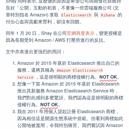
Shay 同時表示, 這麼做的原因是希望公司與開發社群維持
良好「公開」互動的初衷，不要像一些雲端服務公司 (文
章特別指名 Amazon) 拿取
與
的
Elasticsearch
Kibana
付出心血與貢獻來營利，卻沒有回饋。
同年 1 月 20 日，Shay 在公司
官網再度表示
，變更授權是
因為長期受到 Amazon / AWS 打壓所進行的反抗。
文中亦表達出更強烈的用詞：
Amazon 於 2015 年基於 Elasticsearch 推出自己的
服務，還將其稱為
Amazon Elasticsearch
，這是很明顯的商標侵權行為。
NOT OK
。
Service
想像一下當 Amazon 於 2015 年基於 Elasticsearch
推出其新服務 Amazon Elasticsearch Service 時，
我們對此感到多麼驚訝。我們認為這是很明顯的商標
侵權行為。
NOT OK
。
我在 2011 年用個人貸款註冊 Elasticsearch 商標，
因為相信這是開源生態系統中規範。但看到商標如此
公開地被濫用，令我特別痛苦。我們嘗試與 Amazon