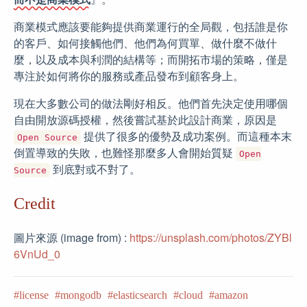
商業模式應該要能夠提供商業運行的全局觀，包括誰是你
的客戶、如何接觸他們、他們為何買單、做什麼不做什
麼，以及成本與利潤的結構等；而開拓市場的策略，僅是
專注於如何將你的服務或產品發布到顧客身上。
現在大多數公司的做法剛好相反。他們首先決定使用哪個
自由開放源碼授權，然後嘗試基於此設計商業，原因是
提供了很多的優勢及成功案例。而這種本末
Open Source
倒置導致的失敗，也難怪那麼多人會開始質疑
Open
到底對或不對了。
Source
Credit
圖片來源 (image from) :
https://unsplash.com/photos/ZYBl
6VnUd_0
license
mongodb
elasticsearch
cloud
amazon