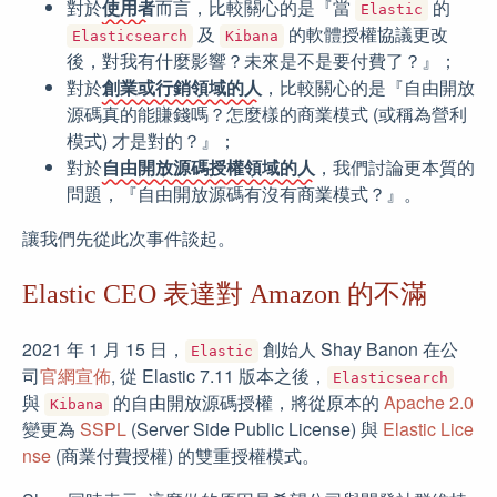
對於
使用者
而言，比較關心的是『當
的
Elastic
及
的軟體授權協議更改
Elasticsearch
Kibana
後，對我有什麼影響？未來是不是要付費了？』；
對於
創業或行銷領域的人
，比較關心的是『自由開放
源碼真的能賺錢嗎？怎麼樣的商業模式 (或稱為營利
模式) 才是對的？』；
對於
自由開放源碼授權領域的人
，我們討論更本質的
問題，『自由開放源碼有沒有商業模式？』。
讓我們先從此次事件談起。
Elastic CEO 表達對 Amazon 的不滿
2021 年 1 月 15 日，
創始人 Shay Banon 在公
Elastic
司
官網宣佈
, 從 Elastic 7.11 版本之後，
Elasticsearch
與
的自由開放源碼授權，將從原本的
Apache 2.0
Kibana
變更為
SSPL
(Server Side Public License) 與
Elastic Lice
nse
(商業付費授權) 的雙重授權模式。