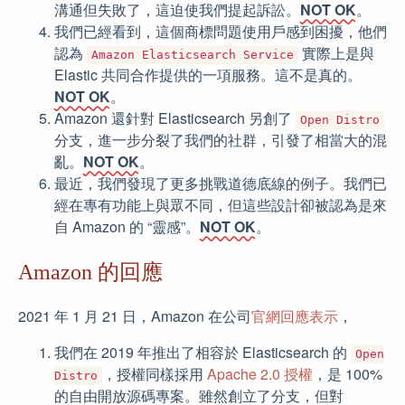
溝通但失敗了，這迫使我們提起訴訟。
NOT OK
。
我們已經看到，這個商標問題使用戶感到困擾，他們
認為
實際上是與
Amazon Elasticsearch Service
Elastic 共同合作提供的一項服務。這不是真的。
NOT OK
。
Amazon 還針對 Elasticsearch 另創了
Open Distro
分支，進一步分裂了我們的社群，引發了相當大的混
亂。
NOT OK
。
最近，我們發現了更多挑戰道德底線的例子。我們已
經在專有功能上與眾不同，但這些設計卻被認為是來
自 Amazon 的 “靈感”。
NOT OK
。
Amazon 的回應
2021 年 1 月 21 日，Amazon 在公司
官網回應表示
，
我們在 2019 年推出了相容於 Elasticsearch 的
Open
，授權同樣採用
Apache 2.0 授權
，是 100%
Distro
的自由開放源碼專案。雖然創立了分支，但對